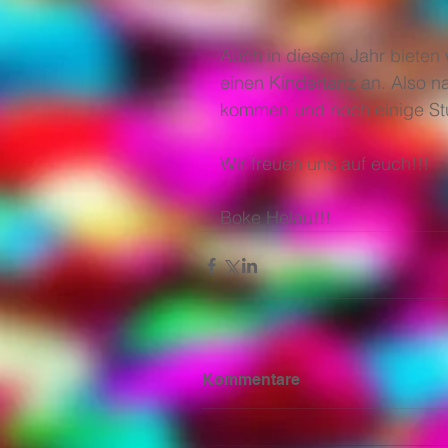
Auch in diesem Jahr bieten
einen Kindertanz an. Also 
kommen und noch einige Stu
Wir freuen uns auf euch!!!
Boke Helau!!!
Kommentare