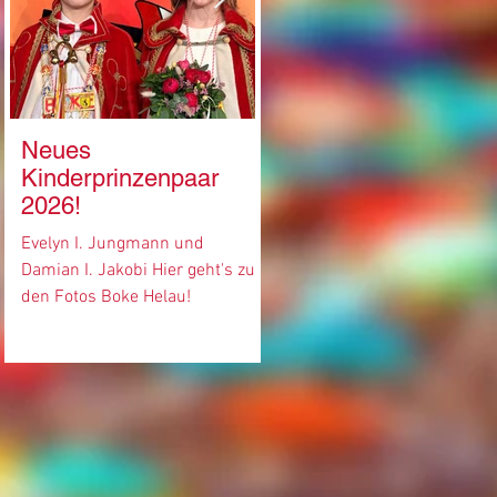
Neues
Prinz "Stephan II."
Kinderprinzenpaar
regiert Boker Narren
2026!
Westfalen Blatt Ausgabe von
Montag, den 02.03.2026
Evelyn I. Jungmann und
(Raphael Bopp) BOKE (WV). De
Damian I. Jakobi Hier geht's zu
Karneval am Lippestrand hat
den Fotos Boke Helau!
einen neuen Prinzen: Im
Rahmen der traditionellen
Prinzenproklamation der KG
„Bleib Treu“ Boke im
Bürgerhaus Boke wurde
Stephan Kößmeier als höchst
Repräsentant der