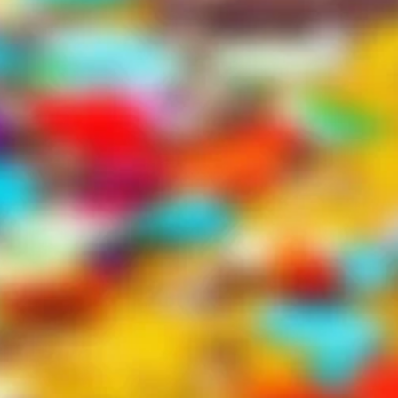
Karnevalsgesellschaft
vorgestellt. Um 19.01 Uhr
eröffnete Präsident Heinrich
Fraune, der zusammen mit
Vizepräsidentin Svea Puls
moderierte, den Abend. Mit
dabei waren neben Vertretern
der Gastvereine auch