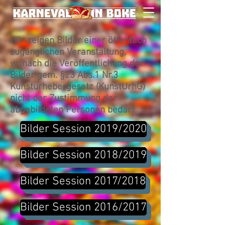
Wir zeigen Bilder einer öffentlich
zugänglichen Veranstaltung,
wonach die Veröffentlichung der
Bilder gem. §23 Abs.1 Nr.3
Kunsturhebergesetz (KunstUrhG)
nicht der Zustimmung der
abgebildeten Personen bedarf.
Bilder Session 2019/2020
Bilder Session 2018/2019
Bilder Session 2017/2018
Bilder Session 2016/2017